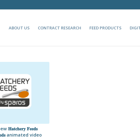
ABOUT US
CONTRACT RESEARCH
FEED PRODUCTS
DIGI
𝐭𝐜𝐡𝐞𝐫𝐲 𝐅𝐞𝐞𝐝𝐬
𝐥 𝐅𝐞𝐞𝐝𝐬 animated video