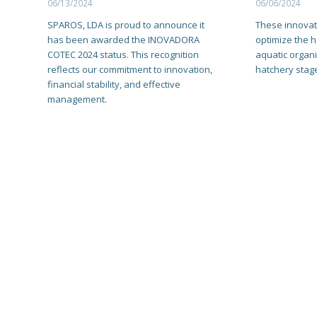
06/13/2024
06/06/2024
SPAROS, LDA is proud to announce it
These innovat
has been awarded the INOVADORA
optimize the 
COTEC 2024 status. This recognition
aquatic organi
reflects our commitment to innovation,
hatchery stag
financial stability, and effective
management.