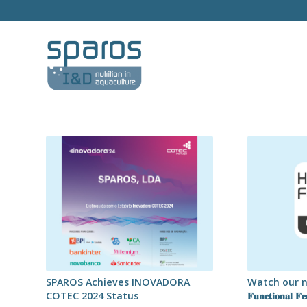
SPAROS Achieves INOVADORA
Watch our new 𝐇
COTEC 2024 Status
𝐅𝐮𝐧𝐜𝐭𝐢𝐨𝐧𝐚